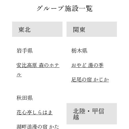
グループ施設一覧
東北
関東
岩手県
栃木県
安比高原 森のホテ
おやど 湯の季
ル
足尾の宿 かじか
秋田県
北陸・甲信
花心亭しらはま
越
湖畔浪漫の宿 かた