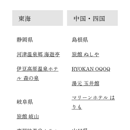
東海
中国・四国
静岡県
島根県
河津温泉郷 海遊亭
旅館 ぬしや
伊豆高原温泉ホテ
RYOKAN OQOQ
ル 森の泉
湯元 玉井館
マリーンホテル は
岐阜県
りも
旅館 岐山