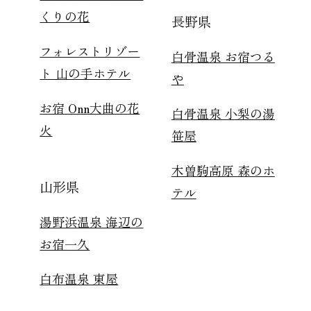
くりの花
長野県
フォレストリゾー
白骨温泉 お宿つる
ト 山の手ホテル
や
お宿 Onn大曲の花
白骨温泉 小梨の湯
火
笹屋
木曽駒高原 森のホ
山形県
テル
湯野浜温泉 海辺の
お宿一久
白布温泉 東屋