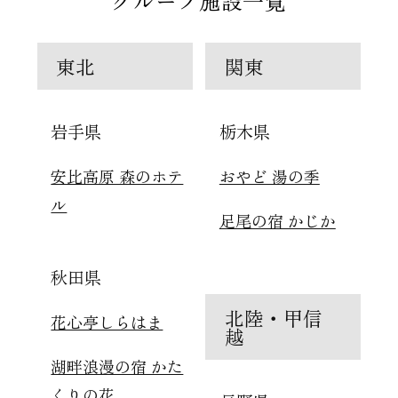
グループ施設一覧
東北
関東
岩手県
栃木県
安比高原 森のホテ
おやど 湯の季
ル
足尾の宿 かじか
秋田県
北陸・甲信
花心亭しらはま
越
湖畔浪漫の宿 かた
くりの花