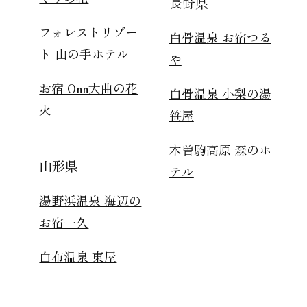
長野県
フォレストリゾー
白骨温泉 お宿つる
ト 山の手ホテル
や
お宿 Onn大曲の花
白骨温泉 小梨の湯
火
笹屋
木曽駒高原 森のホ
山形県
テル
湯野浜温泉 海辺の
お宿一久
白布温泉 東屋