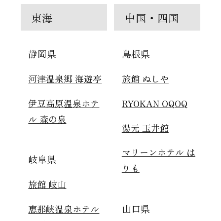
東海
中国・四国
静岡県
島根県
河津温泉郷 海遊亭
旅館 ぬしや
伊豆高原温泉ホテ
RYOKAN OQOQ
ル 森の泉
湯元 玉井館
マリーンホテル は
岐阜県
りも
旅館 岐山
山口県
恵那峡温泉ホテル