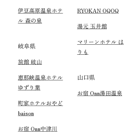
伊豆高原温泉ホテ
RYOKAN OQOQ
ル 森の泉
湯元 玉井館
マリーンホテル は
岐阜県
りも
旅館 岐山
山口県
恵那峡温泉ホテル
ゆずり葉
お宿 Onn湯田温泉
町家ホテルおやど
baison
お宿 Onn中津川