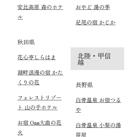
安比高原 森のホテ
おやど 湯の季
ル
足尾の宿 かじか
秋田県
北陸・甲信
花心亭しらはま
越
湖畔浪漫の宿 かた
くりの花
長野県
フォレストリゾー
白骨温泉 お宿つる
ト 山の手ホテル
や
お宿 Onn大曲の花
白骨温泉 小梨の湯
火
笹屋