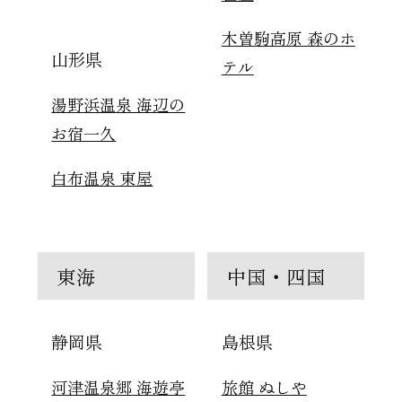
木曽駒高原 森のホ
山形県
テル
湯野浜温泉 海辺の
お宿一久
白布温泉 東屋
東海
中国・四国
静岡県
島根県
河津温泉郷 海遊亭
旅館 ぬしや