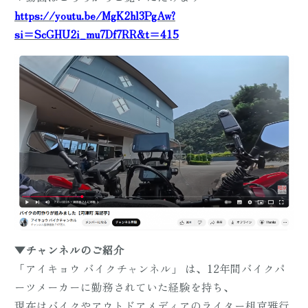
https://youtu.be/MgK2hl3PgAw?
si=ScGHU2i_mu7Df7RR&t=415
▼チャンネルのご紹介
「アイキョウ バイクチャンネル」 は、12年間バイクパ
ーツメーカーに勤務されていた経験を持ち、
現在はバイクやアウトドアメディアのライター相京雅行