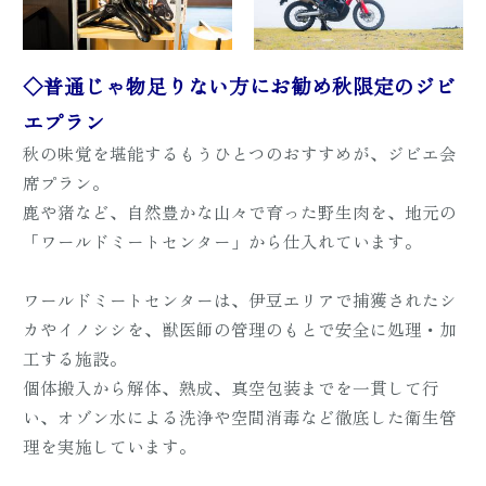
◇普通じゃ物足りない方にお勧め秋限定のジビ
エプラン
秋の味覚を堪能するもうひとつのおすすめが、ジビエ会
席プラン。
鹿や猪など、自然豊かな山々で育った野生肉を、地元の
「ワールドミートセンター」から仕入れています。
ワールドミートセンターは、伊豆エリアで捕獲されたシ
カやイノシシを、獣医師の管理のもとで安全に処理・加
工する施設。
個体搬入から解体、熟成、真空包装までを一貫して行
い、オゾン水による洗浄や空間消毒など徹底した衛生管
理を実施しています。