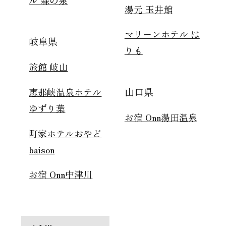
湯元 玉井館
マリーンホテル は
岐阜県
りも
旅館 岐山
山口県
恵那峡温泉ホテル
ゆずり葉
お宿 Onn湯田温泉
町家ホテルおやど
baison
お宿 Onn中津川