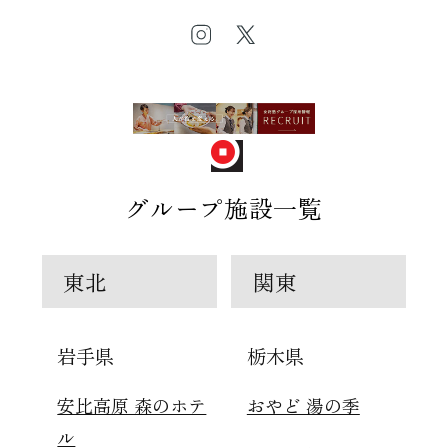
グループ施設一覧
東北
関東
岩手県
栃木県
安比高原 森のホテ
おやど 湯の季
ル