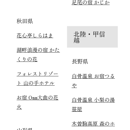
足尾の宿 かじか
秋田県
北陸・甲信
花心亭しらはま
越
湖畔浪漫の宿 かた
くりの花
長野県
フォレストリゾー
白骨温泉 お宿つる
ト 山の手ホテル
や
お宿 Onn大曲の花
白骨温泉 小梨の湯
火
笹屋
木曽駒高原 森のホ