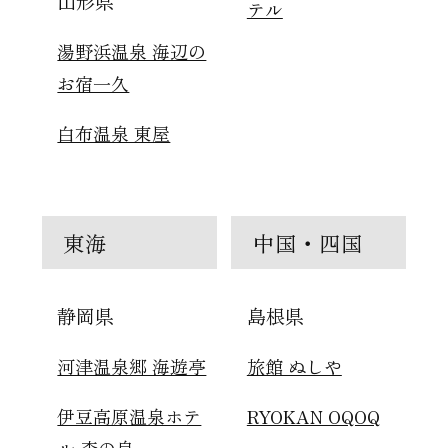
山形県
テル
湯野浜温泉 海辺の
お宿一久
白布温泉 東屋
東海
中国・四国
静岡県
島根県
河津温泉郷 海遊亭
旅館 ぬしや
伊豆高原温泉ホテ
RYOKAN OQOQ
ル 森の泉