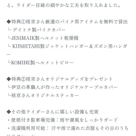
と、ライダー目線の細やかな工夫を取り入れました。
◆特典①相京さん厳選のバイク用アイテムを無料で貸出
└ デイトナ製バイクカバー
└JESIMAIK製ヘルメット乾燥機
└ KUSHITANI製ジャケットハンガー＆ズボン用ハンガ
ー
└KOMINE製ヘルメットピロー
◆特典②相京さんオリジナルグッズをプレゼント
└伊豆の革職人が作ったオリジナルケーブルカバー
└相京さんオリジナルステッカー
◆その他ライダーさんに嬉しい設備も充実
・屋根付き駐車場完備：雨や潮風をしっかりガード
・洗濯機利用可能： 汗や雨で濡れた衣服もその日のうち